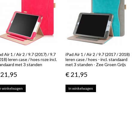
ad Air 1 / Air 2 / 9.7 (2017) / 9.7
iPad Air 1 / Air 2 / 9.7 (2017 / 2018)
018) leren case / hoes roze incl.
leren case / hoes - incl. standaard
andaard met 3 standen
met 3 standen - Zee Groen Grijs
 21,95
€ 21,95
n winkelwagen
In winkelwagen