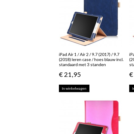
iPad Air 1 / Air 2 / 9.7 (2017) / 9.7
iP
(2018) leren case / hoes blauw incl.
(2
standaard met 3 standen
st
€ 21,95
€
In winkelwagen
I