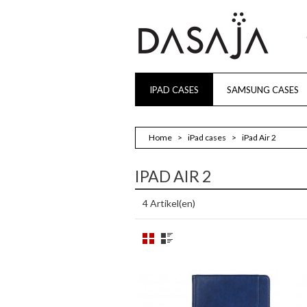
IPAD CASES
SAMSUNG CASES
Home
>
iPad cases
>
iPad Air 2
IPAD AIR 2
4 Artikel(en)