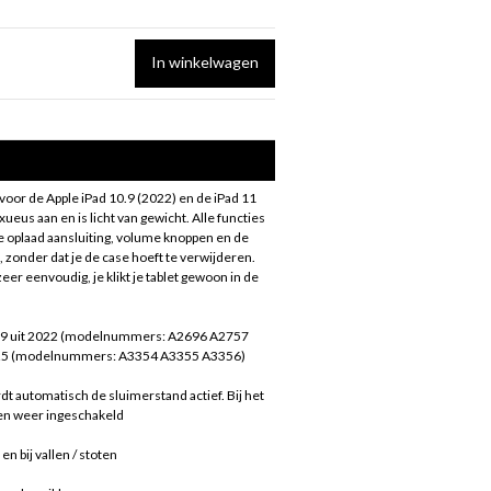
In winkelwagen
 voor de Apple iPad 10.9 (2022) en de iPad 11
xueus aan en is licht van gewicht. Alle functies
e oplaad aansluiting, volume knoppen en de
, zonder dat je de case hoeft te verwijderen.
er eenvoudig, je klikt je tablet gewoon in de
10.9 uit 2022 (modelnummers: A2696 A2757
2025 (modelnummers: A3354 A3355 A3356)
t automatisch de sluimerstand actief. Bij het
en weer ingeschakeld
 bij vallen / stoten