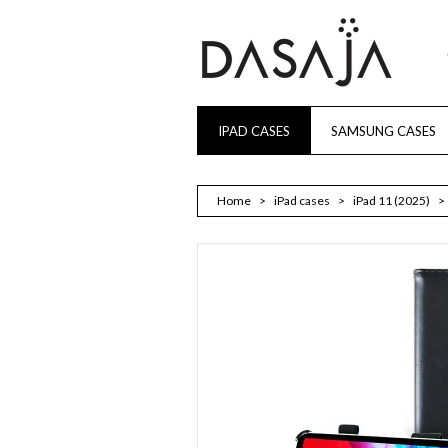
IPAD CASES
SAMSUNG CASES
Home
>
iPad cases
>
iPad 11 (2025)
>