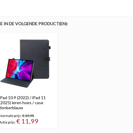
E IN DE VOLGENDE PRODUCT(EN):
iPad 10.9 (2022) / iPad 11
(2025) leren hoes / case
donkerblauw
Normale prijs:
€ 19,95
€ 11,99
Actie prijs: