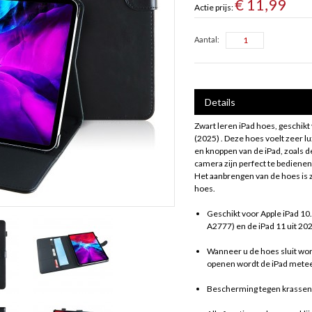
€ 11,99
Actie prijs:
Aantal:
Details
Zwart leren iPad hoes, geschikt
(2025) . Deze hoes voelt zeer lu
en knoppen van de iPad, zoals d
camera zijn perfect te bedienen
Het aanbrengen van de hoes is ze
hoes.
Geschikt voor Apple iPad 
A2777) en de iPad 11 uit 
Wanneer u de hoes sluit word
openen wordt de iPad mete
Bescherming tegen krassen en