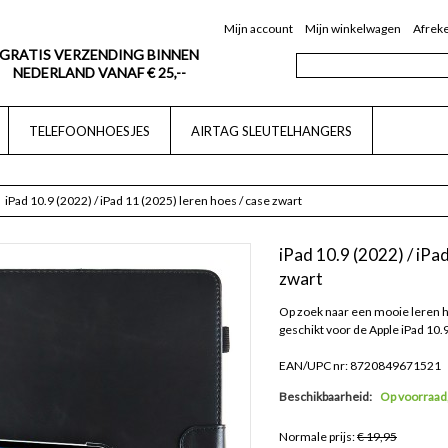
Mijn account
Mijn winkelwagen
Afrek
GRATIS VERZENDING BINNEN
NEDERLAND VANAF € 25,--
TELEFOONHOESJES
AIRTAG SLEUTELHANGERS
iPad 10.9 (2022) / iPad 11 (2025) leren hoes / case zwart
iPad 10.9 (2022) / iPad
zwart
Op zoek naar een mooie leren ho
geschikt voor de Apple iPad 10.9
EAN/UPC nr: 8720849671521
Beschikbaarheid:
Op voorraad,
Normale prijs:
€ 19,95