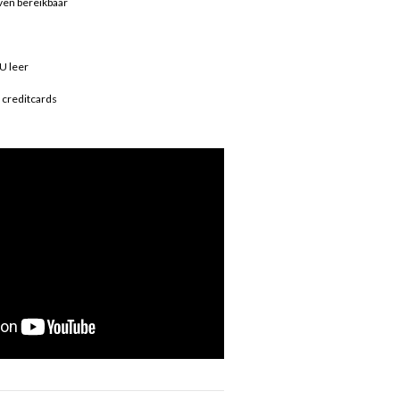
jven bereikbaar
U leer
2 creditcards