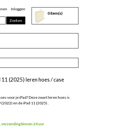
enen
Inloggen
0 item(s)
Zoeken
 11 (2025) leren hoes / case
es voor je iPad? Deze zwart leren hoes is
 (2022) en de iPad 11 (2025) .
 verzending binnen 24 uur